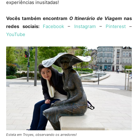
experiências inusitadas!
Vocês também encontram
O Itinerário de Viagem
nas
redes sociais:
Facebook
–
Instagram
–
Pinterest
–
YouTube
Estela em Troyes, observando os arredores!