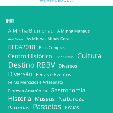
@CASADEDODA
Tags
A Minha Blumenau
A Minha Manaus
As Minhas Minas Gerais
Ano Novo
BEDA2018
Boas Compras
Cultura
Centro Histórico
Cicloturimso
Destino RBBV
Diversos
Diversão
Feiras e Eventos
Feiras Mercados e Artesanato
Gastronomia
Floresta Amazônica
História
Natureza
Museus
Passeios
Praias
Parcerias