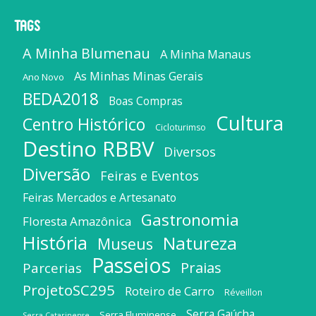
Tags
A Minha Blumenau
A Minha Manaus
As Minhas Minas Gerais
Ano Novo
BEDA2018
Boas Compras
Cultura
Centro Histórico
Cicloturimso
Destino RBBV
Diversos
Diversão
Feiras e Eventos
Feiras Mercados e Artesanato
Gastronomia
Floresta Amazônica
História
Natureza
Museus
Passeios
Praias
Parcerias
ProjetoSC295
Roteiro de Carro
Réveillon
Serra Gaúcha
Serra Fluminense
Serra Catarinense