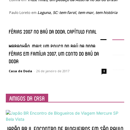
Laguna, SC: tem farol, tem mar, tem história
Paulo Loreto
em
Férias 2007 no Baú da Doda, capítulo final
Baú da Doda
Casa de Doda
-
17 de fevereiro de 2017
24
Maranhão, mais um pouco do Baú da Doda
Férias em família 2007, um conto do Baú da
Casa de Doda
-
2 de fevereiro de 2017
4
Doda
Casa de Doda
-
26 de janeiro de 2017
8
Amigos da Casa
Japão BR II, encontro de blogueiros em São Paulo