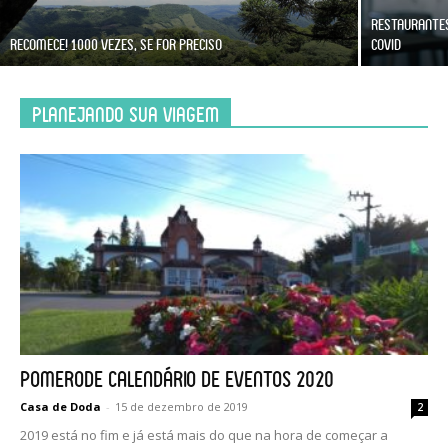
Restaurante
Recomece! 1000 vezes, se for preciso
Covid
Planejando sua Viagem
Pomerode Calendário de Eventos 2020
Casa de Doda
-
15 de dezembro de 2019
2
2019 está no fim e já está mais do que na hora de começar a