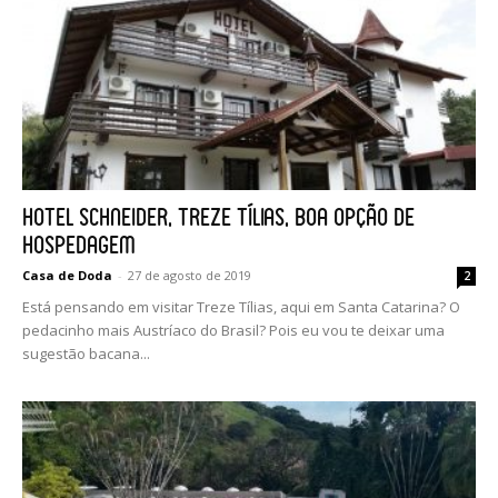
Hotel Schneider, Treze Tílias, boa opção de
hospedagem
Casa de Doda
-
27 de agosto de 2019
2
Está pensando em visitar Treze Tílias, aqui em Santa Catarina? O
pedacinho mais Austríaco do Brasil? Pois eu vou te deixar uma
sugestão bacana...