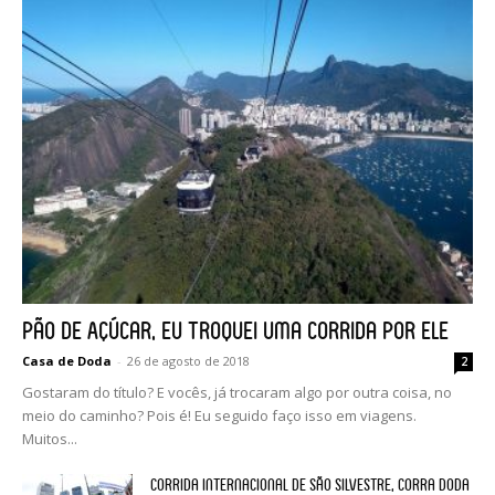
Pão de Açúcar, eu troquei uma corrida por ele
Casa de Doda
-
26 de agosto de 2018
2
Gostaram do título? E vocês, já trocaram algo por outra coisa, no
meio do caminho? Pois é! Eu seguido faço isso em viagens.
Muitos...
Corrida Internacional de São Silvestre, Corra Doda