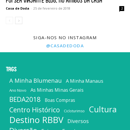
Fui Ser Viajante Blog, no Amigos da Casa
Casa de Doda
-
25 de fevereiro de 2018
2
SIGA-NOS NO INSTAGRAM
@CASADEDODA
Tags
A Minha Blumenau
A Minha Manaus
As Minhas Minas Gerais
Ano Novo
BEDA2018
Boas Compras
Cultura
Centro Histórico
Cicloturimso
Destino RBBV
Diversos