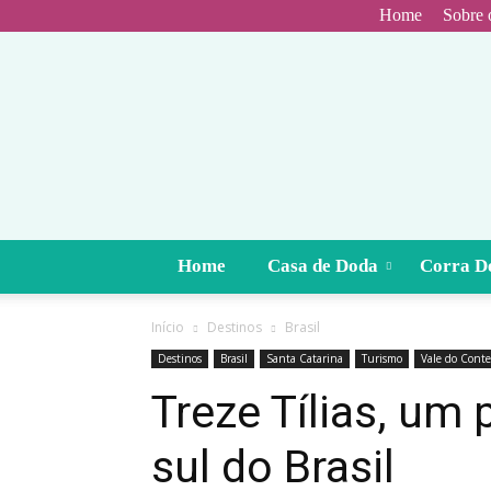
Home
Sobre 
Home
Casa de Doda
Corra D
Início
Destinos
Brasil
Destinos
Brasil
Santa Catarina
Turismo
Vale do Conte
Treze Tílias, um
sul do Brasil