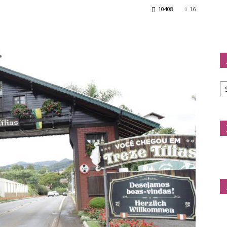
10408
16
Doda
Ar
d
C