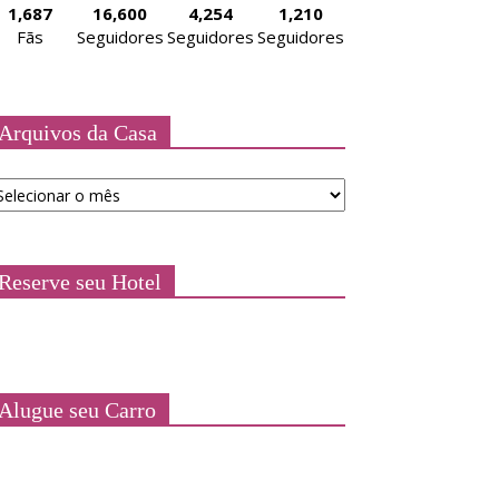
1,687
16,600
4,254
1,210
Fãs
Seguidores
Seguidores
Seguidores
Arquivos da Casa
quivos
a
asa
Reserve seu Hotel
Alugue seu Carro