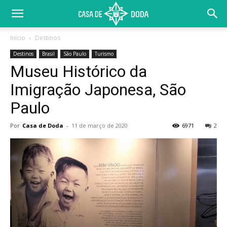
Início
Destinos
Destinos
Brasil
São Paulo
Turismo
Museu Histórico da
Imigração Japonesa, São
Paulo
Por
Casa de Doda
-
11 de março de 2020
6971
2