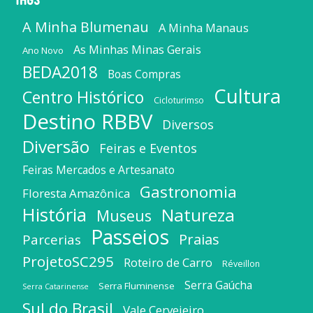
A Minha Blumenau
A Minha Manaus
As Minhas Minas Gerais
Ano Novo
BEDA2018
Boas Compras
Cultura
Centro Histórico
Cicloturimso
Destino RBBV
Diversos
Diversão
Feiras e Eventos
Feiras Mercados e Artesanato
Gastronomia
Floresta Amazônica
História
Natureza
Museus
Passeios
Praias
Parcerias
ProjetoSC295
Roteiro de Carro
Réveillon
Serra Gaúcha
Serra Fluminense
Serra Catarinense
Sul do Brasil
Vale Cervejeiro