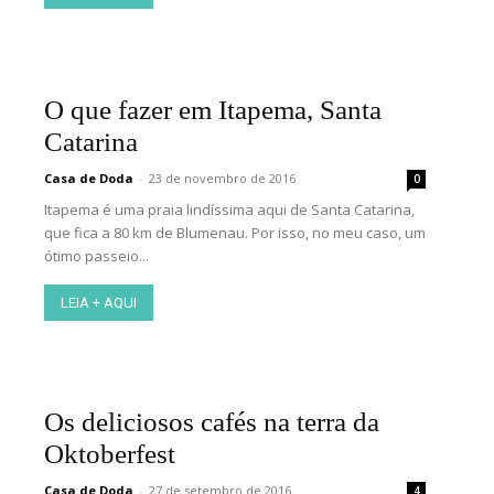
O que fazer em Itapema, Santa
Catarina
Casa de Doda
-
23 de novembro de 2016
0
Itapema é uma praia lindíssima aqui de Santa Catarina,
que fica a 80 km de Blumenau. Por isso, no meu caso, um
ótimo passeio...
LEIA + AQUI
Os deliciosos cafés na terra da
Oktoberfest
Casa de Doda
-
27 de setembro de 2016
4