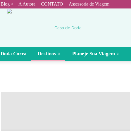
 Blog
A Autora
CONTATO
Assessoria de Viagem
 Doda Corra
Destinos
Planeje Sua Viagem
Casa
de