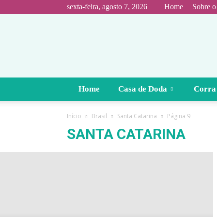
sexta-feira, agosto 7, 2026
Home
Sobre o
Home
Casa de Doda
Corra
Início
Brasil
Santa Catarina
Página 9
SANTA CATARINA