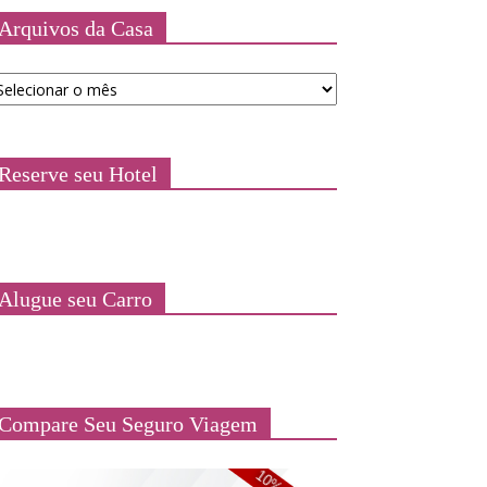
Arquivos da Casa
quivos
a
asa
Reserve seu Hotel
Alugue seu Carro
Compare Seu Seguro Viagem