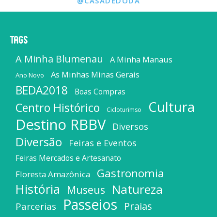
@CASADEDODA
Tags
A Minha Blumenau
A Minha Manaus
As Minhas Minas Gerais
Ano Novo
BEDA2018
Boas Compras
Cultura
Centro Histórico
Cicloturimso
Destino RBBV
Diversos
Diversão
Feiras e Eventos
Feiras Mercados e Artesanato
Gastronomia
Floresta Amazônica
História
Natureza
Museus
Passeios
Praias
Parcerias