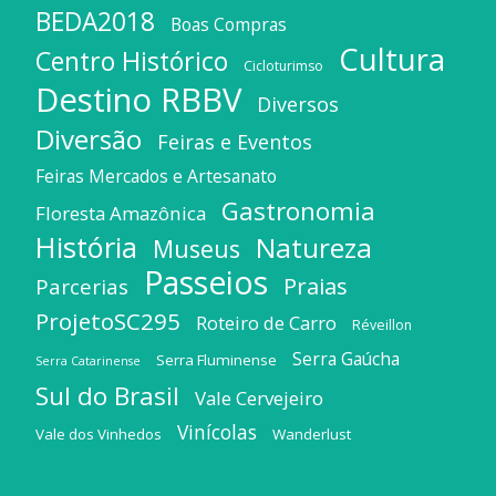
BEDA2018
Boas Compras
Cultura
Centro Histórico
Cicloturimso
Destino RBBV
Diversos
Diversão
Feiras e Eventos
Feiras Mercados e Artesanato
Gastronomia
Floresta Amazônica
História
Natureza
Museus
Passeios
Praias
Parcerias
ProjetoSC295
Roteiro de Carro
Réveillon
Serra Gaúcha
Serra Fluminense
Serra Catarinense
Sul do Brasil
Vale Cervejeiro
Vinícolas
Vale dos Vinhedos
Wanderlust