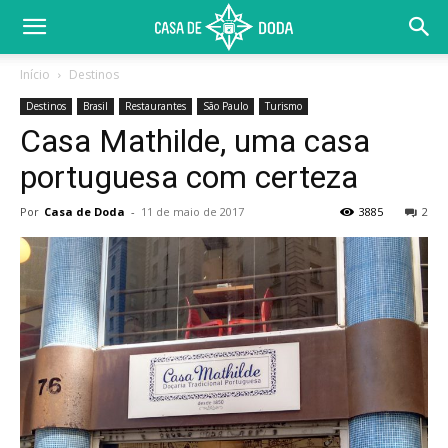
Início
Destinos
Destinos
Brasil
Restaurantes
São Paulo
Turismo
Casa Mathilde, uma casa
portuguesa com certeza
Por
Casa de Doda
-
11 de maio de 2017
3885
2