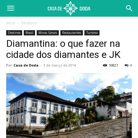
Início
Destinos
Destinos
Brasil
Minas Gerais
Restaurantes
Turismo
Diamantina: o que fazer na
cidade dos diamantes e JK
Por
Casa de Doda
-
3 de março de 2014
10827
4