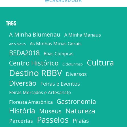
@CASADEDODA
Tags
A Minha Blumenau
A Minha Manaus
As Minhas Minas Gerais
Ano Novo
BEDA2018
Boas Compras
Cultura
Centro Histórico
Cicloturimso
Destino RBBV
Diversos
Diversão
Feiras e Eventos
Feiras Mercados e Artesanato
Gastronomia
Floresta Amazônica
História
Natureza
Museus
Passeios
Praias
Parcerias