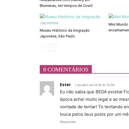
Blumenau, em tempos de Covid
Mini Mundo
encantamen
Museu Histórico da Imigração
Japonesa, São Paulo
8 COMENTÁRIOS
Ester
1 de abril de 2018 At 13:09
Eu não sabia que BEDA existia! F
época achei muito legal e ao me
vontade de tentar! To tentando e
louca pelos teus posts por um mês!
Responder