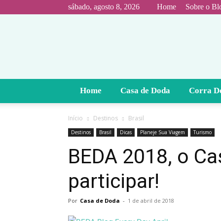
sábado, agosto 8, 2026
Home
Sobre o Bl
Home
Casa de Doda
Corra D
Início
Destinos
Brasil
Destinos
Brasil
Dicas
Planeje Sua Viagem
Turismo
BEDA 2018, o Ca
participar!
Por
Casa de Doda
-
1 de abril de 2018