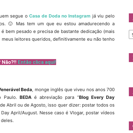
Doda
 Quem segue o
Casa de Doda no Instagram
já viu pelo
ários. 🙂 Mas tem um que eu estou amadurecendo a
Ar
e é bem pesado e precisa de bastante dedicação (mais
d
É meus leitores queridos, definitivamente eu não tenho
C
 Não?!!
Então clica aqui!
Venerável Beda
, monge inglês que viveu nos anos 700
o Paulo.
BEDA
é abreviação para “
Blog Every Day
de Abril ou de Agosto, isso quer dizer: postar todos os
 Day April/August. Nesse caso é Vlogar, postar vídeos
 deles.