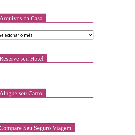
Arquivos da Casa
quivos
a
asa
Reserve seu Hotel
Alugue seu Carro
Compare Seu Seguro Viagem