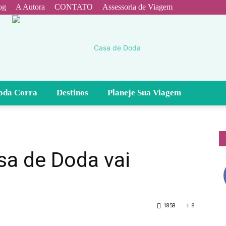
og
A Autora
CONTATO
Assessoria de Viagem
oda Corra
Destinos
Planeje Sua Viagem
Casa
sa de Doda vai
de
1858
8