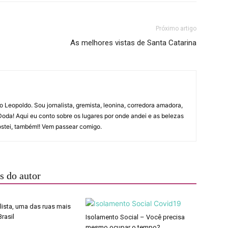
Próximo artigo
As melhores vistas de Santa Catarina
 Leopoldo. Sou jornalista, gremista, leonina, corredora amadora,
Doda! Aqui eu conto sobre os lugares por onde andei e as belezas
gostei, também!! Vem passear comigo.
s do autor
lista, uma das ruas mais
rasil
Isolamento Social – Você precisa
mesmo ocupar o tempo?