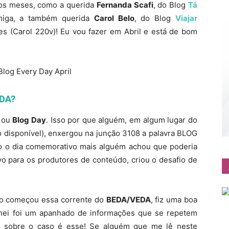
dos meses, como a querida
Fernanda Scafi
, do Blog
Tá
iga, a também querida
Carol Belo
, do Blog
Viajar
es (Carol 220v)! Eu vou fazer em Abril e está de bom
EDA?
, ou
Blog Day
. Isso por que alguém, em algum lugar do
disponível), enxergou na junção 3108 a palavra BLOG
do o dia comemorativo mais alguém achou que poderia
ivo para os produtores de conteúdo, criou o desafio de
mo começou essa corrente do
BEDA/VEDA
, fiz uma boa
hei foi um apanhado de informações que se repetem
o sobre o caso é esse! Se alguém que me lê neste