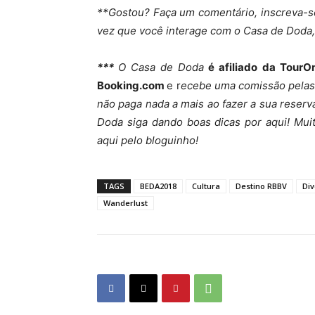
**Gostou? Faça um comentário, inscreva-se
vez que você interage com o Casa de Doda, 
***
O Casa de Doda
é afiliado da TourO
Booking.com
e r
ecebe uma comissão pelas r
não paga nada a mais ao fazer a sua reserv
Doda siga dando boas dicas por aqui! Muit
aqui pelo bloguinho!
TAGS
BEDA2018
Cultura
Destino RBBV
Di
Wanderlust