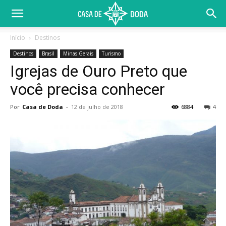
Início
Destinos
Destinos
Brasil
Minas Gerais
Turismo
Igrejas de Ouro Preto que
você precisa conhecer
Por
Casa de Doda
-
12 de julho de 2018
6884
4