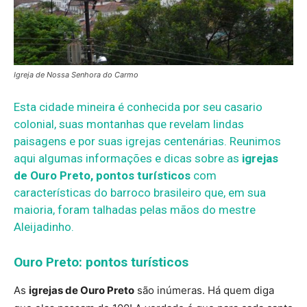
Igreja de Nossa Senhora do Carmo
Esta cidade mineira é conhecida por seu casario
colonial, suas montanhas que revelam lindas
paisagens e por suas igrejas centenárias. Reunimos
aqui algumas informações e dicas sobre as
igrejas
de Ouro Preto, pontos turísticos
com
características do barroco brasileiro que, em sua
maioria, foram talhadas pelas mãos do mestre
Aleijadinho.
Ouro Preto: pontos turísticos
As
igrejas de Ouro Preto
são inúmeras. Há quem diga