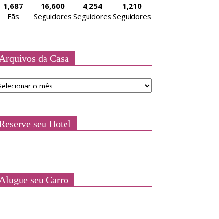
1,687
16,600
4,254
1,210
Fãs
Seguidores
Seguidores
Seguidores
Arquivos da Casa
quivos
a
asa
Reserve seu Hotel
Alugue seu Carro