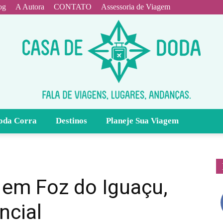
og
A Autora
CONTATO
Assessoria de Viagem
oda Corra
Destinos
Planeje Sua Viagem
Casa
 em Foz do Iguaçu,
ncial
de