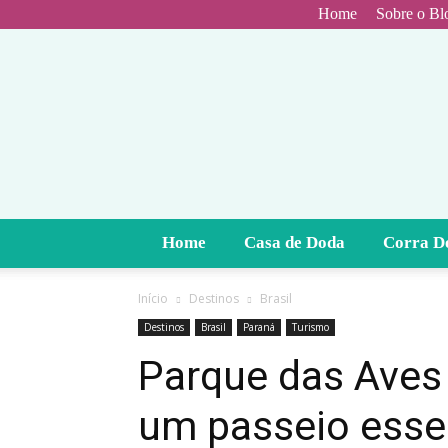
Home
Sobre o Bl
Home
Casa de Doda
Corra D
Início
Destinos
Brasil
Destinos
Brasil
Paraná
Turismo
Parque das Aves
um passeio esse