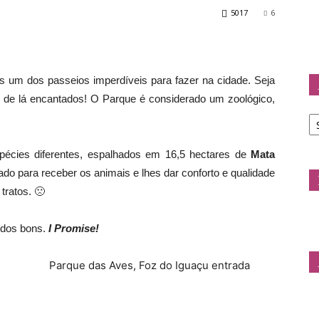
5017
6
Doda
 um dos passeios imperdíveis para fazer na cidade. Seja
o de lá encantados! O Parque é considerado um zoológico,
Ar
d
C
écies diferentes, espalhados em 16,5 hectares de
Mata
do para receber os animais e lhes dar conforto e qualidade
tratos. 🙁
r dos bons.
I Promise!