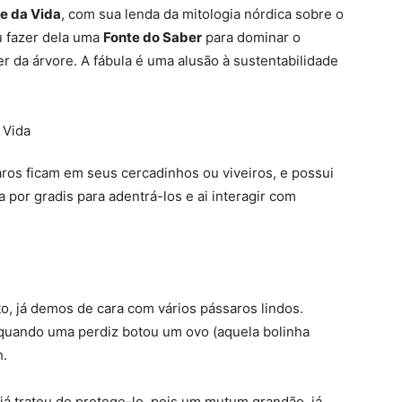
e da Vida
, com sua lenda da mitologia nórdica sobre o
u fazer dela uma
Fonte do Saber
para dominar o
da árvore. A fábula é uma alusão à sustentabilidade
ros ficam em seus cercadinhos ou viveiros, e possui
a por gradis para adentrá-los e ai interagir com
, já demos de cara com vários pássaros lindos.
 quando uma perdiz botou um ovo (aquela bolinha
h.
á tratou de protege-lo, pois um mutum grandão, já