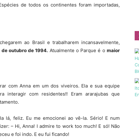
 Espécies de todos os continentes foram importadas,
hegarem ao Brasil e trabalharem incansavelmente,
 de outubro de 1994.
Atualmente o Parque é o
maior
parar com Anna em um dos viveiros. Ela e sua equipe
a interagir com residentes!! Eram ararajubas que
tamento.
a lá, feliz. Eu me emocionei ao vê-la. Sério! E num
zer: – Hi, Anna! I admire to work too much! E só! Não
eu e foi indo. E eu fui ficando!