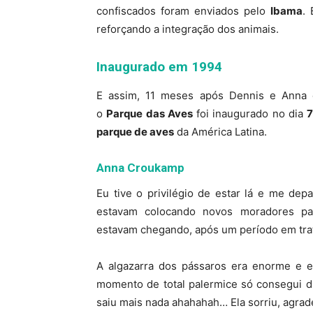
confiscados foram enviados pelo
Ibama
.
reforçando a integração dos animais.
Inaugurado em 1994
E assim, 11 meses após Dennis e Anna c
o
Parque das Aves
foi inaugurado no dia
7
parque de aves
da América Latina.
Anna Croukamp
Eu tive o privilégio de estar lá e me de
estavam colocando novos moradores par
estavam chegando, após um período em tra
A algazarra dos pássaros era enorme e el
momento de total palermice só consegui di
saiu mais nada ahahahah… Ela sorriu, agradec