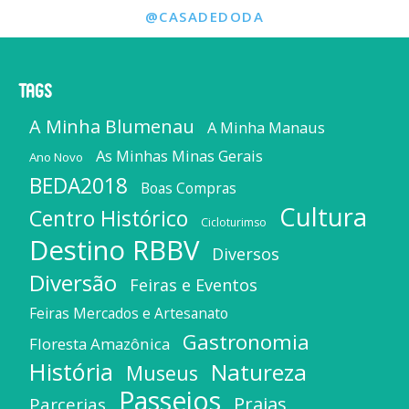
@CASADEDODA
Tags
A Minha Blumenau
A Minha Manaus
As Minhas Minas Gerais
Ano Novo
BEDA2018
Boas Compras
Cultura
Centro Histórico
Cicloturimso
Destino RBBV
Diversos
Diversão
Feiras e Eventos
Feiras Mercados e Artesanato
Gastronomia
Floresta Amazônica
História
Natureza
Museus
Passeios
Praias
Parcerias