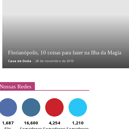
Florianópolis, 10 coisas para fazer na Ilha da Magia
Casa de Doda
-
28 de novembro de 2019
Nossas Redes
1,687
16,600
4,254
1,210
Fãs
Seguidores
Seguidores
Seguidores