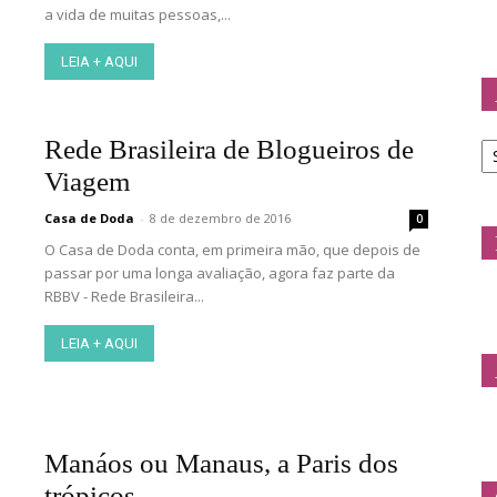
a vida de muitas pessoas,...
LEIA + AQUI
Ar
Rede Brasileira de Blogueiros de
d
Viagem
C
Casa de Doda
-
8 de dezembro de 2016
0
O Casa de Doda conta, em primeira mão, que depois de
passar por uma longa avaliação, agora faz parte da
RBBV - Rede Brasileira...
LEIA + AQUI
Manáos ou Manaus, a Paris dos
trópicos