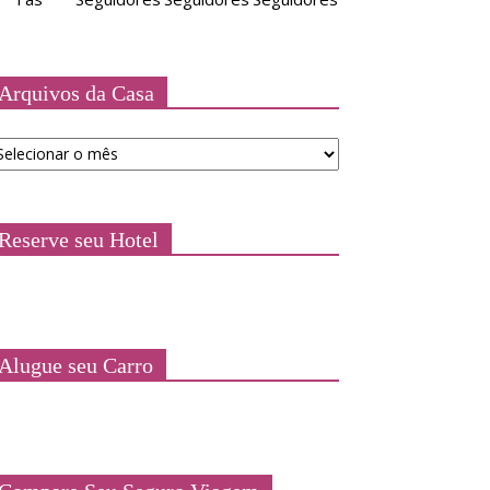
Arquivos da Casa
quivos
a
asa
Reserve seu Hotel
Alugue seu Carro