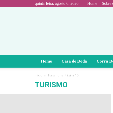
quinta-feira, agosto 6, 2026
Home
Sobre 
Home
Casa de Doda
Corra D
Início
Turismo
Página 15
TURISMO