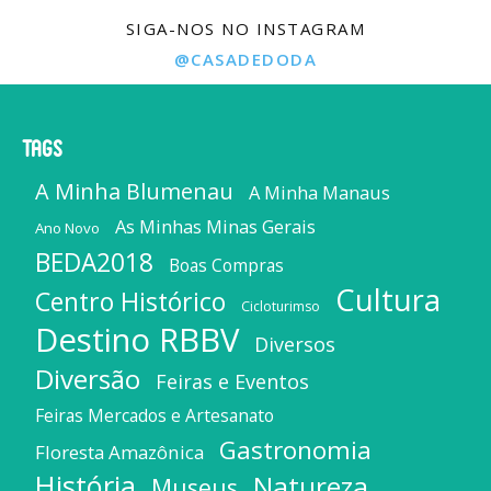
SIGA-NOS NO INSTAGRAM
@CASADEDODA
Tags
A Minha Blumenau
A Minha Manaus
As Minhas Minas Gerais
Ano Novo
BEDA2018
Boas Compras
Cultura
Centro Histórico
Cicloturimso
Destino RBBV
Diversos
Diversão
Feiras e Eventos
Feiras Mercados e Artesanato
Gastronomia
Floresta Amazônica
História
Natureza
Museus